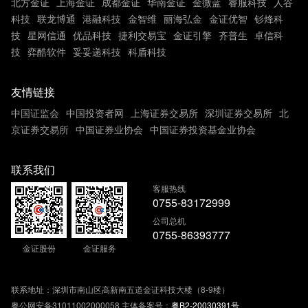
北方金证
上海金证
成都金证
华南金证
金微蓝
睿服科技
人谷
科技
联龙博通
港融科技
金智维
丽海弘金
金证优智
钐烽科
技
星网信通
优品科技
捷利交易宝
金证引擎
齐普生
卓信科
技
弈酷软件
妥妥递科技
科盾科技
友情链接
中国证监会
中国投资者网
上海证券交易所
深圳证券交易所
北
京证券交易所
中国证券业协会
中国证券投资基金业协会
联系我们
客服热线
0755-83172999
公司总机
0755-86393777
金证股份
金证服务
联系地址：深圳市南山区高新南五道金证科技大楼（8-9楼）
粤公网安备31011002000058
主体备案号：
粤B2-20030391号