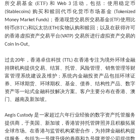
所交易
基金
(ETF)
和
活动，包括：
使用稳定币
Web 3
购买和赎
回代币化货币市场基
金
(Stablecoins)
(Tokenized
；
香港现货交易所交易基金
使用比
Money Market Funds)
(ETF)
特币
(BTC)
和以太坊
实
物认购和赎回
；以及
在获得许可
(ETH)
的香港虚拟资产交易平台
交易所进行虚拟资产交易的
(VATP)
。
Coin In-Out
过去
年，香港卓信科
技
在香港专注为境外环球金融
20
(TTL)
持牌机构提供交易、结算、托管、风险管理、销售管理等财
富管理系统建设及维护
系统内金融投资产品包括环球证
；
券、环球期货、环球期权、基金、债券、结构性产品、数字
资产等一站式金融科技解决方案。客户主要分布在香港、澳
门、越南及新加坡。
是一家
超过六年行业经验的数字资产托管服务
Aegis Custody
提供商，于美国、新加坡，香港皆持托管牌照并且积极拓展
全球市场。在香港与监管机构紧密合作，为持牌金融机构提
供服务，包括为一号牌升级的券商和九号牌资管公司提供数